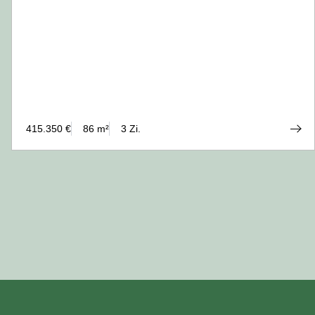
415.350 €
86 m²
3 Zi.