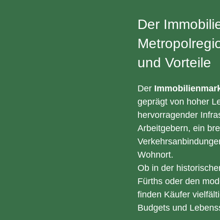
Der Immobili
Metropolregi
und Vorteile
Der
Immobilienmark
geprägt von hoher Le
hervorragender Infra
Arbeitgebern, ein br
Verkehrsanbindunge
Wohnort.
Ob in der historisch
Fürths oder den mod
finden Käufer vielfäl
Budgets und Lebenss