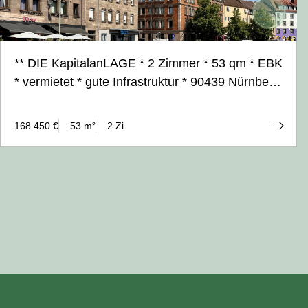
** DIE KapitalanLAGE * 2 Zimmer * 53 qm * EBK
* vermietet * gute Infrastruktur * 90439 Nürnberg
**
168.450 €
53 m²
2 Zi.