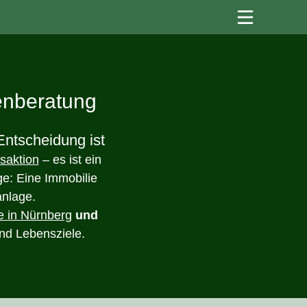
tenberatung
Entscheidung ist
nsaktion
– es ist ein
age: Eine Immobilie
anlage.
e in Nürnberg
und
und Lebensziele.