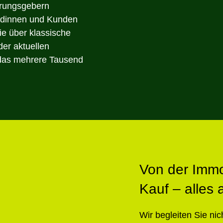
erungsgebern
ndinnen und Kunden
ie über klassische
er aktuellen
das mehrere Tausend
Von der Immo
Kauf – alles
Wir begleiten Sie nic