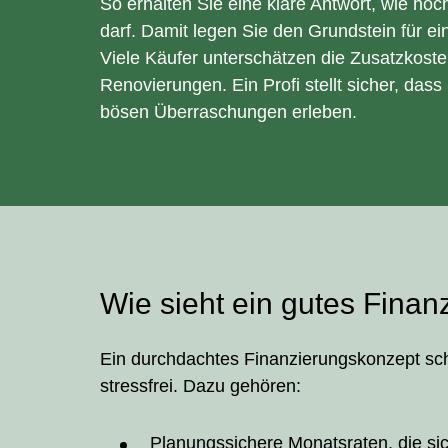
So erhalten Sie eine klare Antwort, wie ho
darf. Damit legen Sie den Grundstein für e
Viele Käufer unterschätzen die Zusatzkost
Renovierungen. Ein Profi stellt sicher, das
bösen Überraschungen erleben.
Wie sieht ein gutes Fina
Ein durchdachtes Finanzierungskonzept sch
stressfrei. Dazu gehören:
Planungssichere Monatsraten, die si