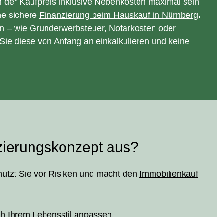
ch der Kaufpreis inklusive Nebenkosten maximal sein
ine sichere
Finanzierung beim Hauskauf in Nürnberg
.
en – wie Grunderwerbsteuer, Notarkosten oder
s Sie diese von Anfang an einkalkulieren und keine
nzierungskonzept aus?
ützt Sie vor Risiken und macht den
Immobilienkauf
ch Ihrem Lebensstil anpassen